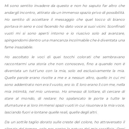
Mi sono sentito invadere da questo e non ho saputo far altro che
andargli incontro, attirato da un immenso spazio privo di possibilità.
Ho sentito di accettare il messaggio che quel tocco di bianco
portava in seno e così facendo ho dato voce ai suoi vicini. Sconfinati
vuoti mi si sono aperti intorno e io riuscivo solo ad avanzare,
spingendomi dentro una mancanza incolmabile che è diventata una
fame insaziabile.
Ho ascoltato le voci di quei tocchi colorati che sembravano
raccontarmi una storia che non conoscevo, fino a quando non è
diventata un tutt’uno con la mia, solo ed esclusivamente la mia.
Quelle parole erano rivolte a me e a nessun altro, quello in cui mi
sono addentrato non era il vuoto, ero io. E loro erano lì con me, nella
mia intimità, nel mio universo. Ho smesso di lottare, di cercare di
stare al mondo, di restare: ho spalancato le porte a tutte le
sfumature e ai loro immensi spazi vuoti in cui risuonava la mia voce,
lasciando fuori e lontane quelle reali, quelle degli altri.
Da un sottile taglio dorato sulle creste del colore, ho attraversato il
silenzio del tempo, solo per capire la natura del mio sacrificio. Ogni