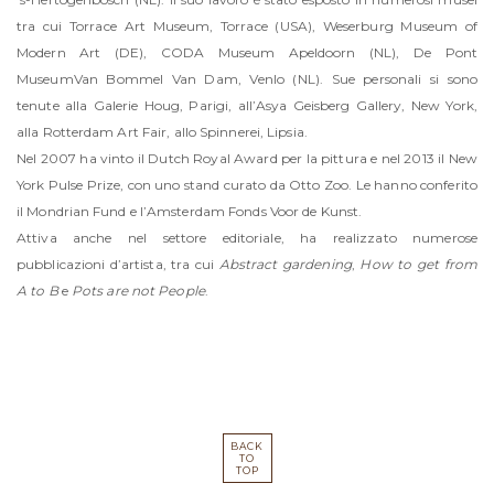
tra cui Torrace Art Museum, Torrace (USA), Weserburg Museum of
Modern Art (DE), CODA Museum Apeldoorn (NL), De Pont
MuseumVan Bommel Van Dam, Venlo (NL). Sue personali si sono
tenute alla Galerie Houg, Parigi, all’Asya Geisberg Gallery, New York,
alla Rotterdam Art Fair, allo Spinnerei, Lipsia.
Nel 2007 ha vinto il Dutch Royal Award per la pittura e nel 2013 il New
York Pulse Prize, con uno stand curato da Otto Zoo. Le hanno conferito
il Mondrian Fund e l’Amsterdam Fonds Voor de Kunst.
Attiva anche nel settore editoriale, ha realizzato numerose
pubblicazioni d’artista, tra cui
Abstract gardening
,
How to get from
A to B
e
Pots are not People
.
BACK
TO
TOP