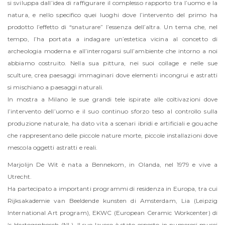
si sviluppa dall’idea di raffigurare il complesso rapporto tra l’uomo e la
natura, e nello specifico quei luoghi dove l’intervento del primo ha
prodotto l’effetto di “snaturare” l’essenza dell’altra. Un tema che, nel
tempo, l’ha portata a indagare un’estetica vicina al concetto di
archeologia moderna e all’interrogarsi sull’ambiente che intorno a noi
abbiamo costruito. Nella sua pittura, nei suoi collage e nelle sue
sculture, crea paesaggi immaginari dove elementi incongrui e astratti
si mischiano a paesaggi naturali.
In mostra a Milano le sue grandi tele ispirate alle coltivazioni dove
l’intervento dell’uomo e il suo continuo sforzo teso al controllo sulla
produzione naturale, ha dato vita a scenari ibridi e artificiali e gouache
che rappresentano delle piccole nature morte, piccole installazioni dove
mescola oggetti astratti e reali.
Marjolijn De Wit è nata a Bennekom, in Olanda, nel 1979 e vive a
Utrecht.
Ha partecipato a importanti programmi di residenza in Europa, tra cui
Rijksakademie van Beeldende kunsten di Amsterdam, Lia (Leipzig
International Art program), EKWC (European Ceramic Workcenter) di
‘s-Hertogenbosch (NL). Il suo lavoro è stato esposto in numerosi musei