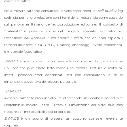
osservare l’altro.
Nella mostra saranno consultabili diversi esperimenti di
self publishing
scelti sia per la loro relazione con i temi della mostra, sia come sguardo
sul panorama Italiano dell’autoproduzione editoriale. Il concetto di
“Italianità” è presente anche nel progetto speciale realizzato per
l’occasione
dall’Archivio Luca Locati Luciani
che da anni esplora i
territori delle sessualità LGBTQI+ raccogliendo saggi, riviste, ‘ephemera’
e materiale fotografico.
SAVAGE
è una mostra che può essere letta come un libro, ma è anche
un libro che può essere letto come una mostra. Lettura e scrittura,
infatti, possono esser considerati atti che racchiudono in sé la
dimensione sovversiva del piacere personale.
SAVAGE!
Avrà sicuramente pronunciato Freud cercando un vocabolo per definire
l’indefinibile…ovvero l’altro. Tuttavia, l’invenzione dell’altro può solo
nascere dall’intraducibilità del proprio io.
SAVAGE
è un suono di piacere, un sussurro surreale lievemente
sospirato.