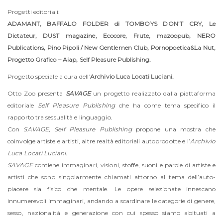
Progetti editoriali:
ADAMANT, BAFFALO FOLDER di TOMBOYS DON’T CRY, Le
Dictateur, DUST magazine, Ecocore, Frute, mazoopub, NERO
Publications, Pino Pipoli / New Gentlemen Club, Pornopoetica&La Nut,
Progetto Grafico – Aiap, Self Pleasure Publishing.
Progetto speciale a cura dell’
Archivio Luca Locati Luciani.
Otto Zoo presenta
SAVAGE
un progetto realizzato dalla piattaforma
editoriale
Self Pleasure Publishing
che ha come tema specifico il
rapporto tra sessualità e linguaggio
.
Con
SAVAGE, Self Pleasure Publishing
propone una mostra che
coinvolge artiste e artisti, altre realtà editoriali autoprodotte e l’
Archivio
Luca Locati Luciani.
SAVAGE
contiene immaginari, visioni, stoffe, suoni e parole di artiste e
artisti che sono singolarmente chiamati attorno al tema dell’auto-
piacere sia fisico che mentale. Le opere selezionate innescano
innumerevoli immaginari, andando a scardinare le categorie di genere,
sesso, nazionalità e generazione con cui spesso siamo abituati a