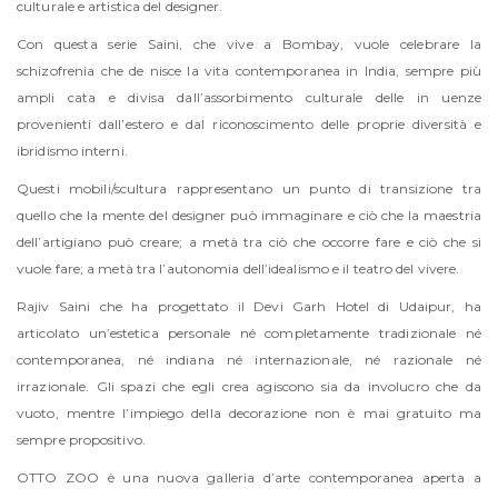
culturale e artistica del designer.
Con questa serie Saini, che vive a Bombay, vuole celebrare la
schizofrenia che de nisce la vita contemporanea in India, sempre più
ampli cata e divisa dall’assorbimento culturale delle in uenze
provenienti dall’estero e dal riconoscimento delle proprie diversità e
ibridismo interni.
Questi mobili/scultura rappresentano un punto di transizione tra
quello che la mente del designer può immaginare e ciò che la maestria
dell’artigiano può creare; a metà tra ciò che occorre fare e ciò che si
vuole fare; a metà tra l’autonomia dell’idealismo e il teatro del vivere.
Rajiv Saini che ha progettato il Devi Garh Hotel di Udaipur, ha
articolato un’estetica personale né completamente tradizionale né
contemporanea, né indiana né internazionale, né razionale né
irrazionale. Gli spazi che egli crea agiscono sia da involucro che da
vuoto, mentre l’impiego della decorazione non è mai gratuito ma
sempre propositivo.
OTTO ZOO è una nuova galleria d’arte contemporanea aperta a